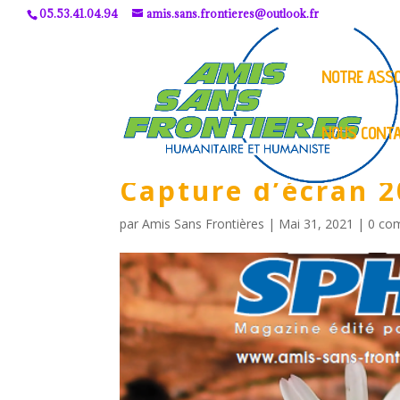
05.53.41.04.94
amis.sans.frontieres@outlook.fr
NOTRE ASSO
NOUS CONT
Capture d’écran 2
par
Amis Sans Frontières
|
Mai 31, 2021
|
0 co