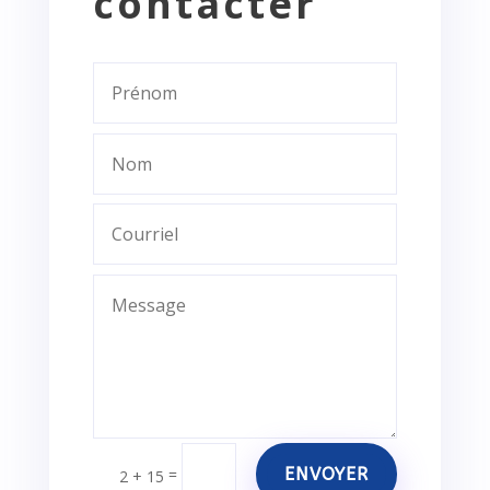
contacter
ENVOYER
=
2 + 15