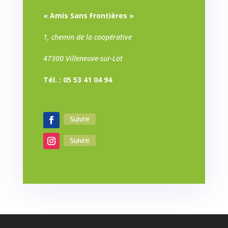
« Amis Sans Frontières »
1, chemin de la coopérative
47300 Villeneuve-sur-Lot
Tél. : 05 53 41 04 94
Suivre
Suivre