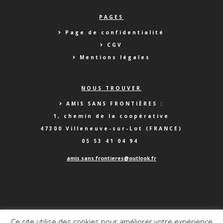
PAGES
Page de confidentialité
CGV
Mentions légales
NOUS TROUVER
AMIS SANS FRONTIÈRES :
1, chemin de la coopérative
47300 Villeneuve-sur-Lot (FRANCE)
05 53 41 04 94
a
mis.sans.frontieres@outlook.fr
Ce site utilise des cookies pour améliorer votre expérience