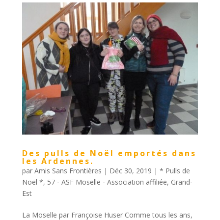
Des pulls de Noël emportés dans
les Ardennes.
par
Amis Sans Frontières
|
Déc 30, 2019
|
* Pulls de
Noël *
,
57 - ASF Moselle - Association affiliée
,
Grand-
Est
La Moselle par Françoise Huser Comme tous les ans,