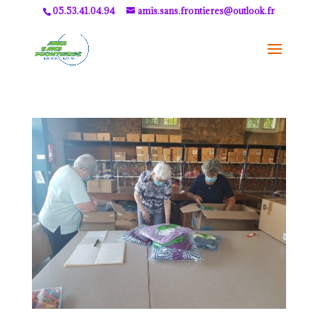
05.53.41.04.94
amis.sans.frontieres@outlook.fr