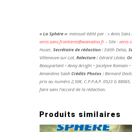
« La Sphère »
: mensuel édité par : « Amis Sans
amis.sans.frontieres@wanadoo.fr
– Site :
amis-s
Huser,
Secrétaire de rédaction :
Edith Delas,
S
Villeneuve-sur-Lot,
Relecture :
Gérard Léoka.
On
Beauparlant • Anny Arrighi • Jocelyne Romain •
Amandine Saïdi
Crédits Photos :
Bernard Devlo
prix au numéro 2,50€, C.P.P.A.P. 0523 G 88065, I
faire sans l’accord de la rédaction.
Produits similaires