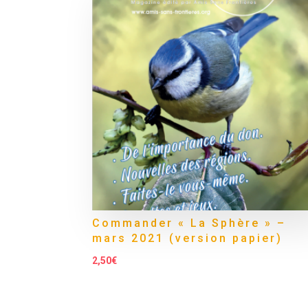
Commander « La Sphère » –
mars 2021 (version papier)
2,50
€