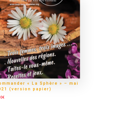
ommander « La Sphère » – mai
021 (version papier)
50
€