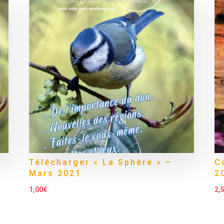
Télécharger « La Sphère » –
C
Mars 2021
2
1,00
€
2,