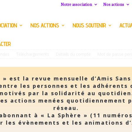
Notre association
Nos actions
CIATION
NOS ACTIONS
NOUS SOUTENIR
ACTUA
ACTER
ndes
Téléchargements
Détails du compte
Mot de passe per
 »
est la revue mensuelle d’Amis Sans
 entre les personnes et les adhérents 
motivés par la solidarité au quotidien
les actions menées quotidiennement p
réseau.
abonnant à « La Sphère » (11 numéros
r les évènements et les animations d’