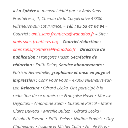
« La Sphère »
: mensuel édité par : « Amis Sans
Frontières », 1, Chemin de la Coopérative 47300
Villeneuve-sur-Lot (France) –
Tél. : 05 53 41 04 94
–
Courriel :
amis.sans.frontieres@wanadoo.fr
– Site :
amis-sans-frontieres.org
–
Courriel rédaction :
amis.sans.frontieres@wanadoo.fr
–
Directrice de
publication :
Françoise Huser,
Secrétaire de
rédaction :
Edith Delas,
Service abonnements :
Patricia Henenbelle,
graphisme et mise en page et
impression :
Com’ Pour Vous – 47300 Villeneuve-sur-
Lot,
Relecture :
Gérard Léoka. Ont participé à la
rédaction de ce numéro : • Françoise Huser • Maryse
Degallaix • Amandine Saïdi • Suzanne Pascal • Marie-
Claire Duveau • Mireille Bultez • Gérard Léoka •
Elizabeth Foezon • Edith Delas • Nadine Pradels • Guy
Chabeaudy • Lysiane et Michel Colin • Nicole Péris •