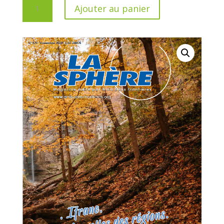
Ajouter au panier
de
Télécharger
"La
Sphère"
-
Novembre
2020