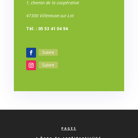
1, chemin de la coopérative
47300 Villeneuve-sur-Lot
Tél. : 05 53 41 04 94
Suivre
Suivre
PAGES