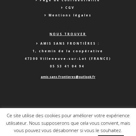
Page de confidentialité
CGV
Mentions légales
NOUS TROUVER
AMIS SANS FRONTIÈRES :
1, chemin de la coopérative
47300 Villeneuve-sur-Lot (FRANCE)
05 53 41 04 94
a
mis.sans.frontieres@outlook.fr
Ce site utilise des cookies pour améliorer votre expérience
utilisateur. Nous supposerons que cela vous convient, mais
Site web créé avec ❤ par
www.image-graphique.com
vous pouvez vous désabonner si vous le souhaitez.