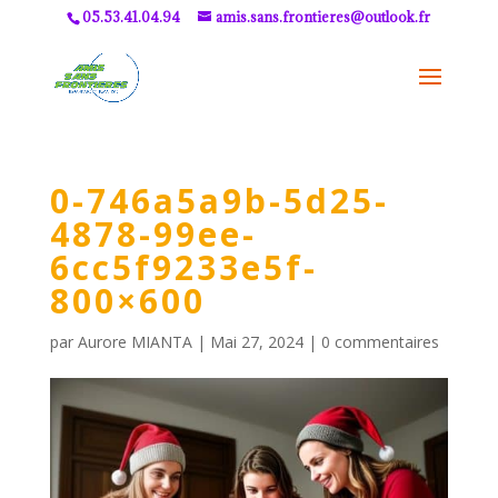
05.53.41.04.94
amis.sans.frontieres@outlook.fr
0-746a5a9b-5d25-
4878-99ee-
6cc5f9233e5f-
800×600
par
Aurore MIANTA
|
Mai 27, 2024
|
0 commentaires